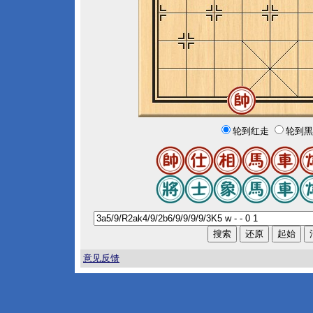
轮到红走
轮到黑
意见反馈