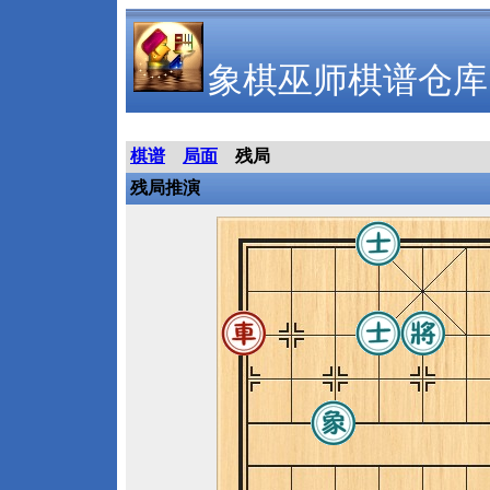
象棋巫师棋谱仓库
棋谱
局面
残局
残局推演