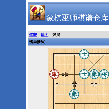
象棋巫师棋谱仓库
棋谱
局面
残局
残局推演