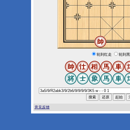
轮到红走
轮到黑
意见反馈