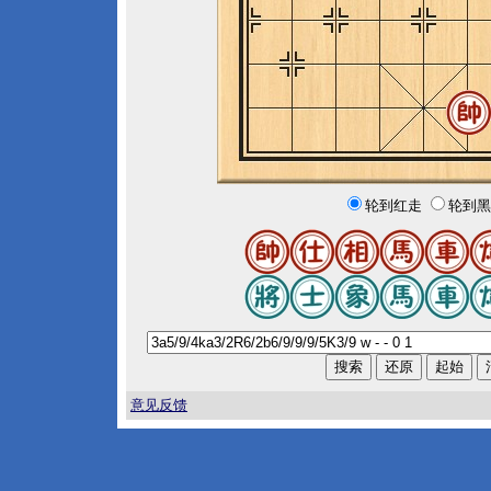
轮到红走
轮到黑
意见反馈