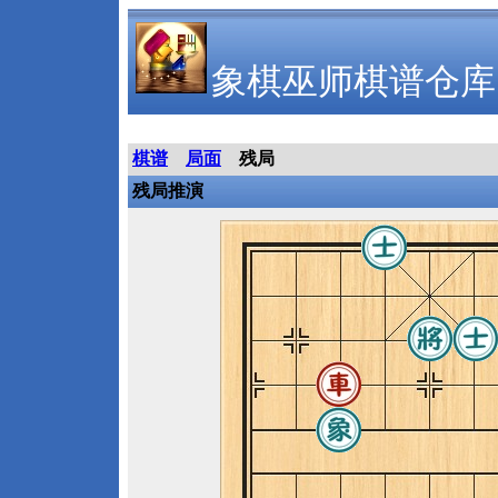
象棋巫师棋谱仓库
棋谱
局面
残局
残局推演