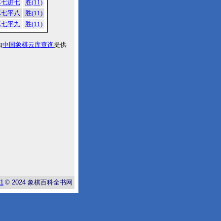
车七进七
胜(11)
车七平八
胜(11)
车七平九
胜(11)
由
中国象棋云库查询
提供
-1
© 2024
象棋百科全书网