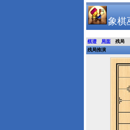
象棋
棋谱
局面
残局
残局推演