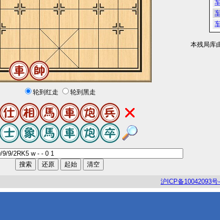
本残局库
轮到红走
轮到黑走
沪
ICP
备
10042093
号