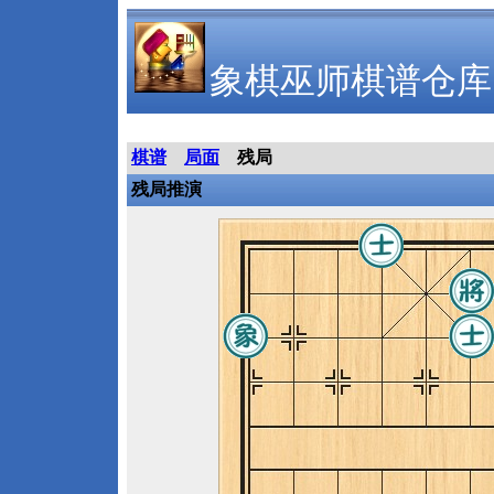
象棋巫师棋谱仓库
棋谱
局面
残局
残局推演