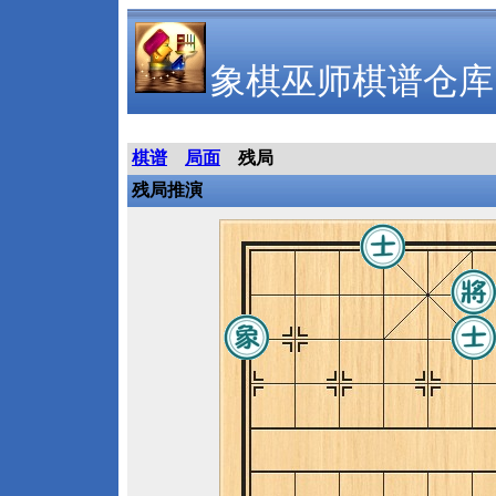
象棋巫师棋谱仓库
棋谱
局面
残局
残局推演