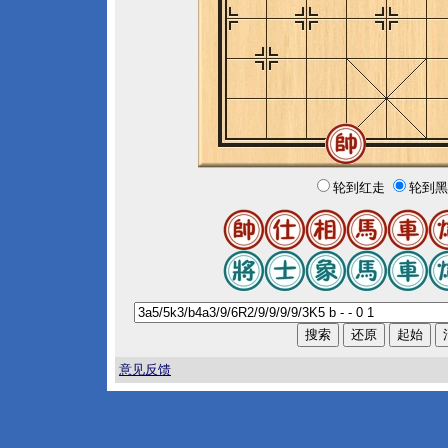
轮到红走
轮到黑
意见反馈