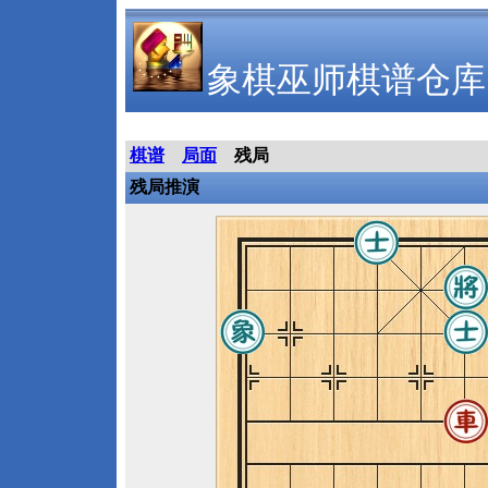
象棋巫师棋谱仓库
棋谱
局面
残局
残局推演