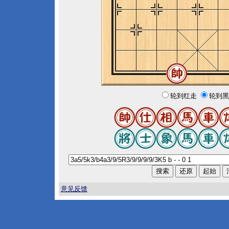
轮到红走
轮到黑
意见反馈