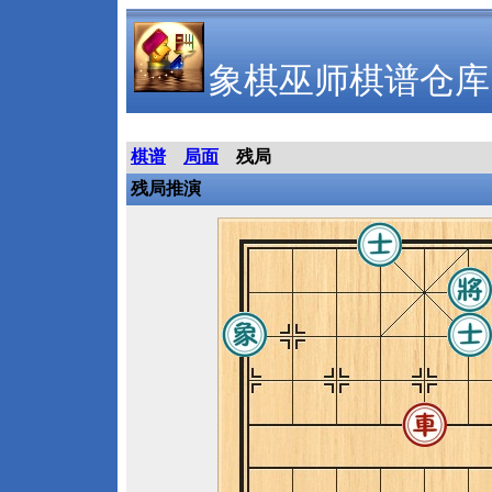
象棋巫师棋谱仓库
棋谱
局面
残局
残局推演