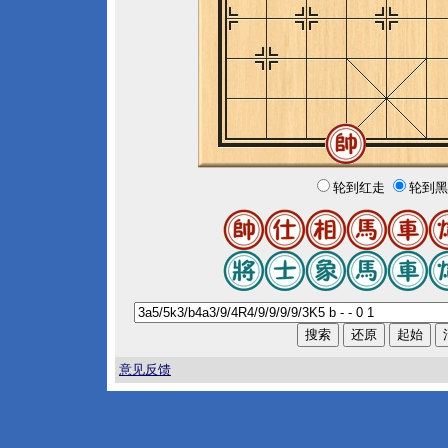
轮到红走
轮到黑
意见反馈