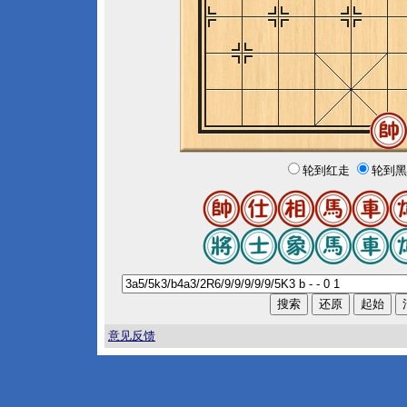
轮到红走
轮到黑
意见反馈