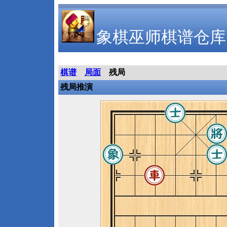
象棋巫师棋谱仓库
棋谱
局面
残局
残局推演