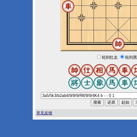
轮到红走
轮到黑
意见反馈