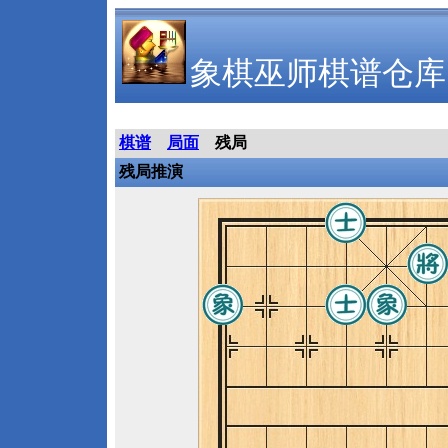
象棋巫师棋谱仓库
棋谱
局面
残局
残局推演