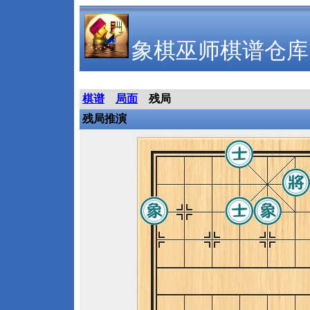
象棋巫师棋谱仓库
棋谱
局面
残局
残局推演