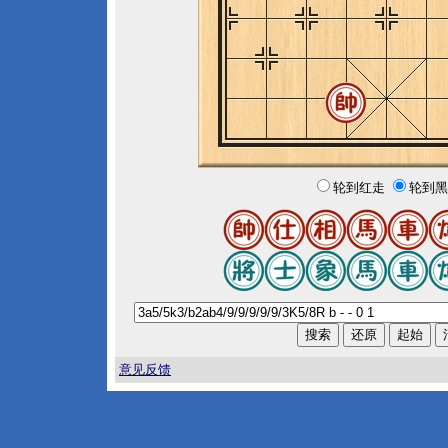
轮到红走
轮到黑
意见反馈