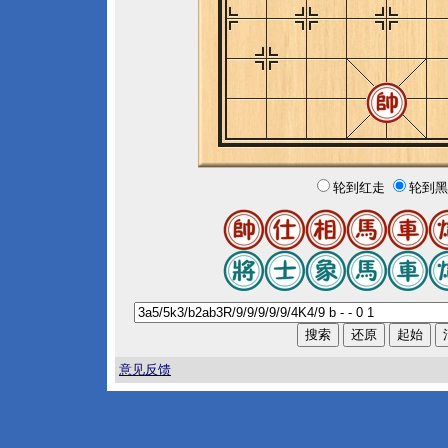
轮到红走
轮到黑
意见反馈