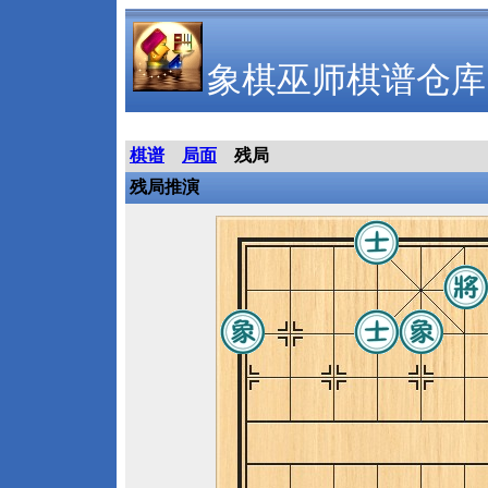
象棋巫师棋谱仓库
棋谱
局面
残局
残局推演