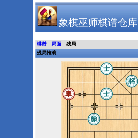
象棋巫师棋谱仓库
棋谱
局面
残局
残局推演