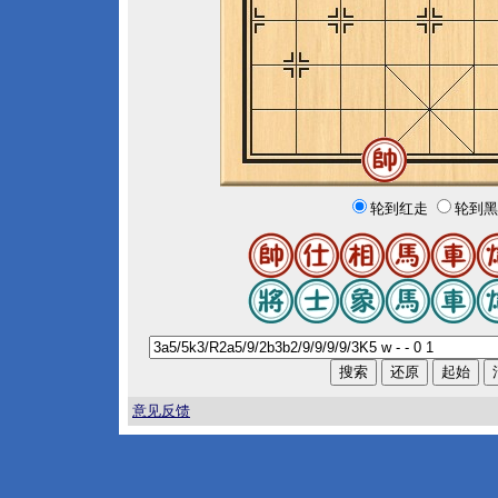
轮到红走
轮到黑
意见反馈