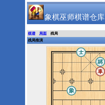
象棋巫师棋谱仓库
棋谱
局面
残局
残局推演