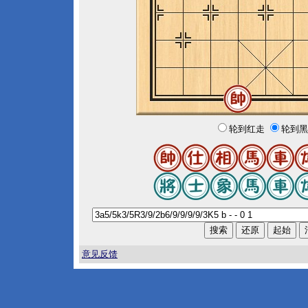
轮到红走
轮到黑
意见反馈