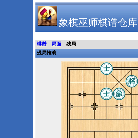
象棋巫师棋谱仓库
棋谱
局面
残局
残局推演