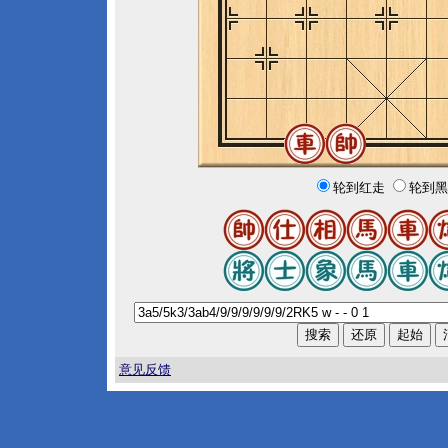
轮到红走
轮到黑
意见反馈