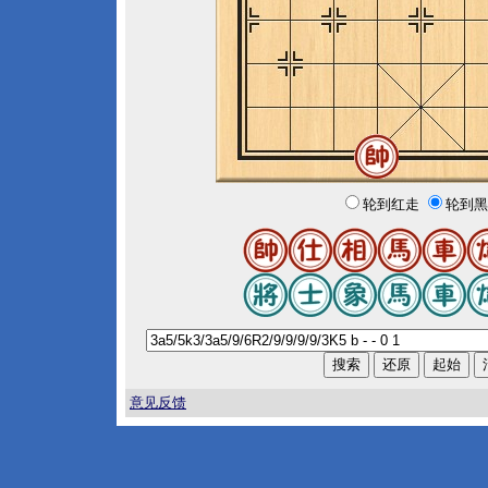
轮到红走
轮到黑
意见反馈