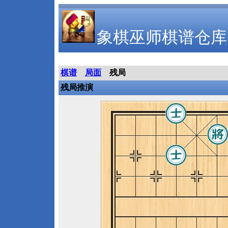
象棋巫师棋谱仓库
棋谱
局面
残局
残局推演