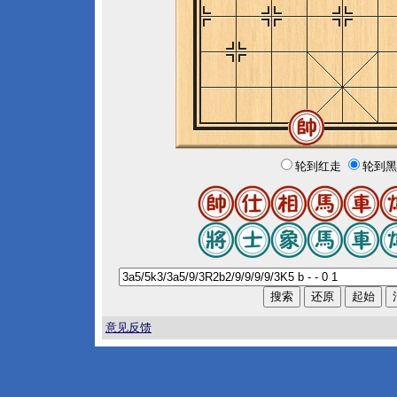
轮到红走
轮到黑
意见反馈