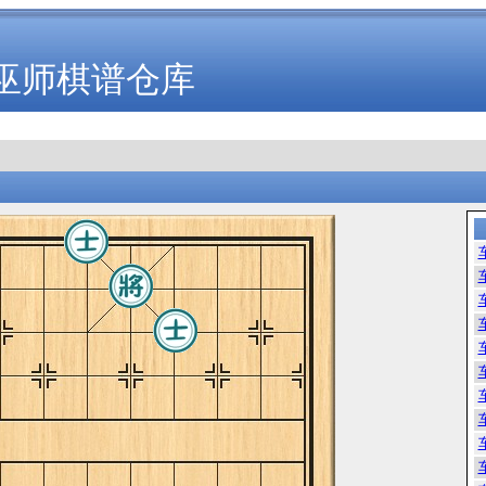
巫师棋谱仓库