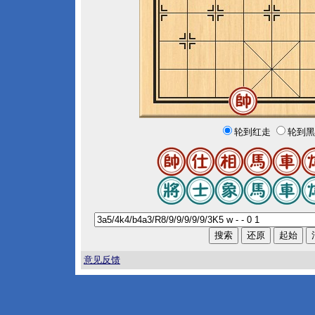
轮到红走
轮到黑
意见反馈