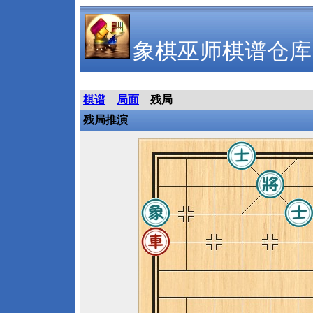
象棋巫师棋谱仓库
棋谱
局面
残局
残局推演