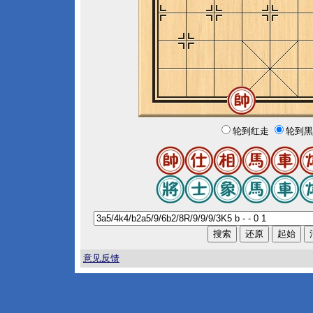
轮到红走
轮到黑
意见反馈