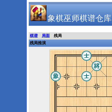
象棋巫师棋谱仓库
棋谱
局面
残局
残局推演