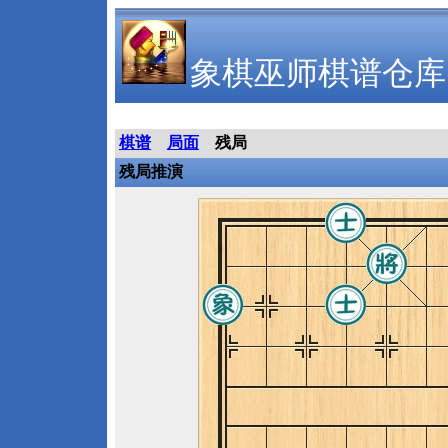
象棋巫师棋谱仓库
棋谱
局面
残局
残局推演