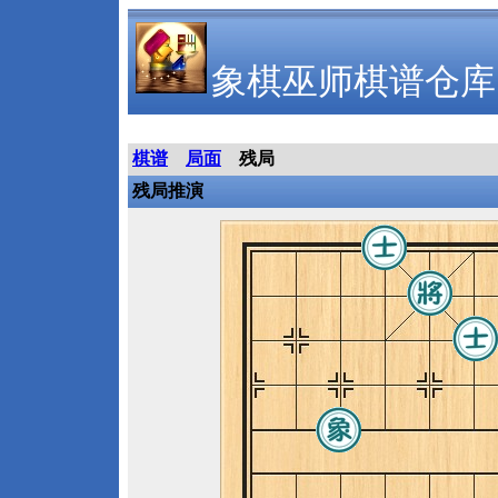
象棋巫师棋谱仓库
棋谱
局面
残局
残局推演