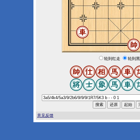
轮到红走
轮到黑
意见反馈