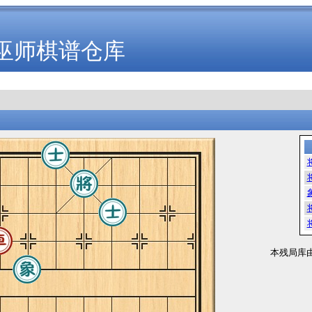
巫师棋谱仓库
本残局库