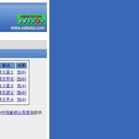
www.xqbase.com
着法
结果
将５退１
负(6)
将５平６
负(6)
象３退５
负(4)
将５进１
负(4)
将５平４
负(4)
由
中国象棋云库查询
提供