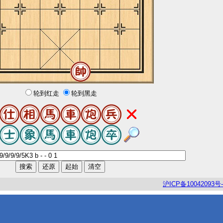
轮到红走
轮到黑走
沪
ICP
备
10042093
号