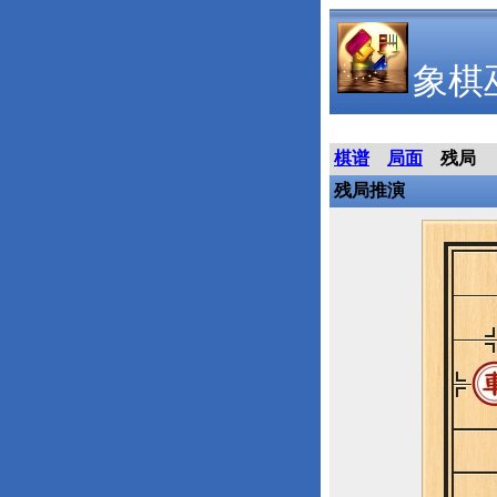
象棋
棋谱
局面
残局
残局推演