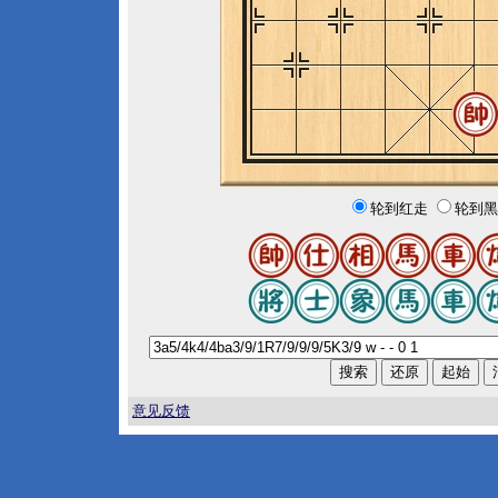
轮到红走
轮到黑
意见反馈