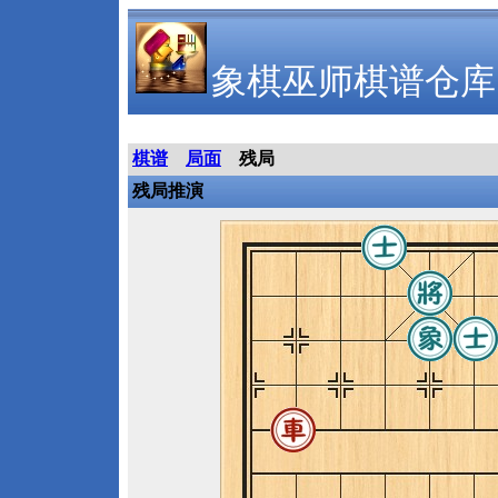
象棋巫师棋谱仓库
棋谱
局面
残局
残局推演