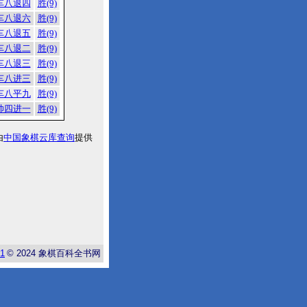
车八退四
胜(9)
车八退六
胜(9)
车八退五
胜(9)
车八退二
胜(9)
车八退三
胜(9)
车八进三
胜(9)
车八平九
胜(9)
帅四进一
胜(9)
由
中国象棋云库查询
提供
-1
© 2024
象棋百科全书网