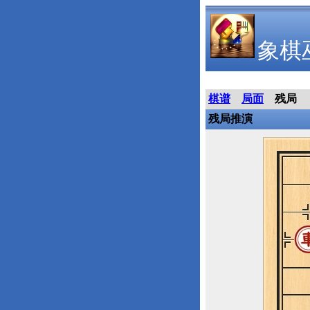
象棋
棋谱
局面
残局
残局推演