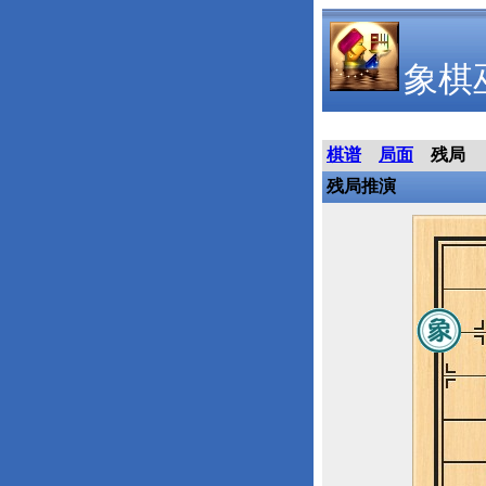
象棋
棋谱
局面
残局
残局推演