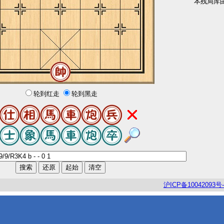
本残局库
轮到红走
轮到黑走
沪
ICP
备
10042093
号