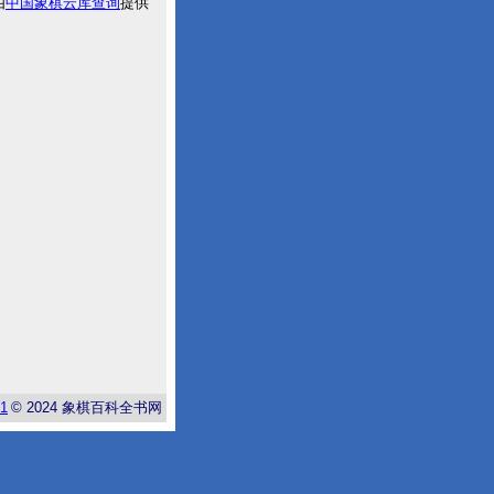
由
中国象棋云库查询
提供
-1
© 2024
象棋百科全书网