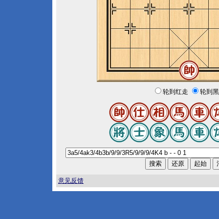
轮到红走
轮到黑
意见反馈