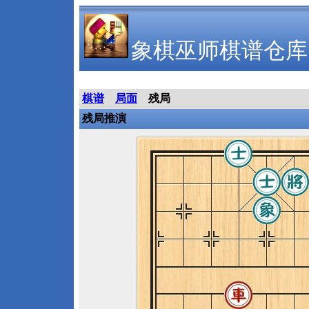
象棋巫师棋谱仓库
棋谱
局面
残局
残局推演