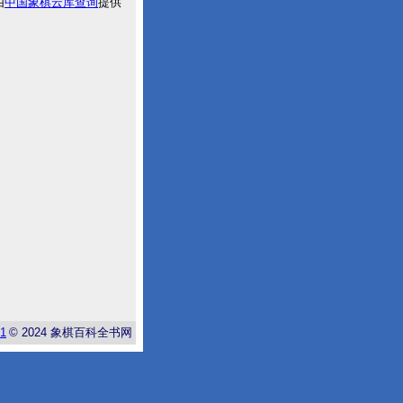
由
中国象棋云库查询
提供
-1
© 2024
象棋百科全书网