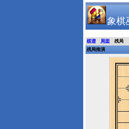
象棋
棋谱
局面
残局
残局推演