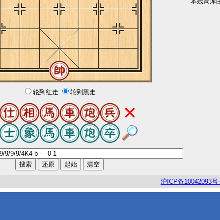
本残局库
轮到红走
轮到黑走
沪
ICP
备
10042093
号