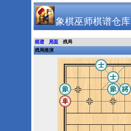
象棋巫师棋谱仓库
棋谱
局面
残局
残局推演