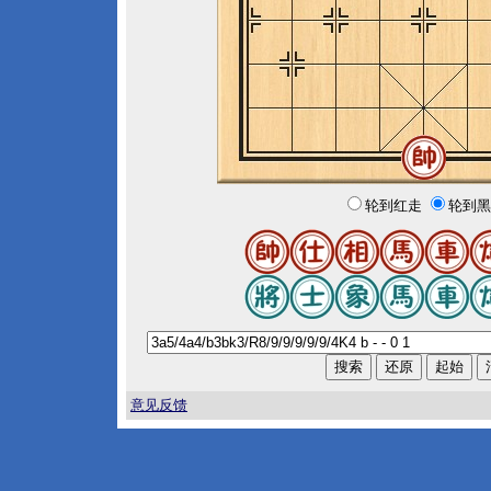
轮到红走
轮到黑
意见反馈