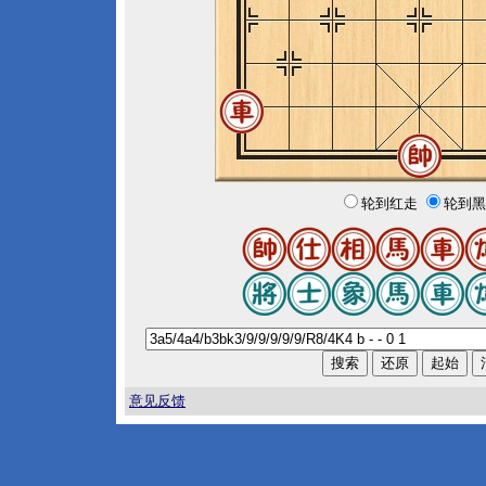
轮到红走
轮到黑
意见反馈