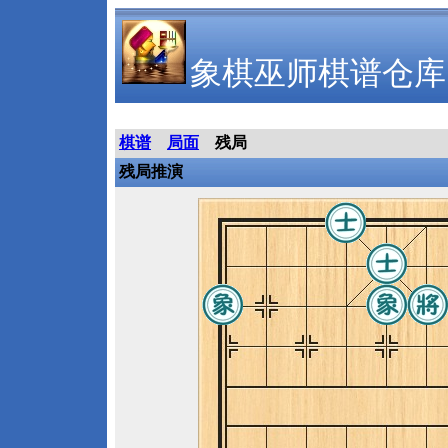
象棋巫师棋谱仓库
棋谱
局面
残局
残局推演