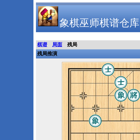
象棋巫师棋谱仓库
棋谱
局面
残局
残局推演