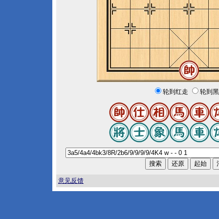
轮到红走
轮到黑
意见反馈