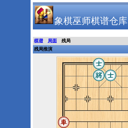
象棋巫师棋谱仓库
棋谱
局面
残局
残局推演