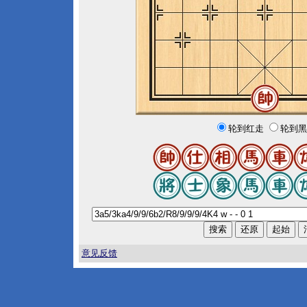
轮到红走
轮到黑
意见反馈