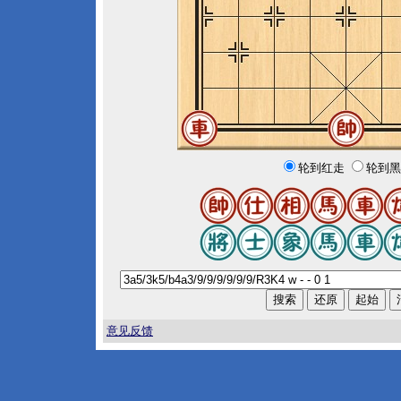
轮到红走
轮到黑
意见反馈