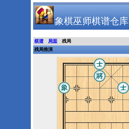
象棋巫师棋谱仓库
棋谱
局面
残局
残局推演