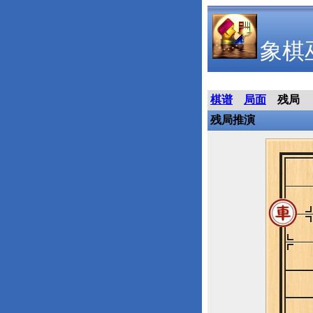
象棋
棋谱
局面
残局
残局推演