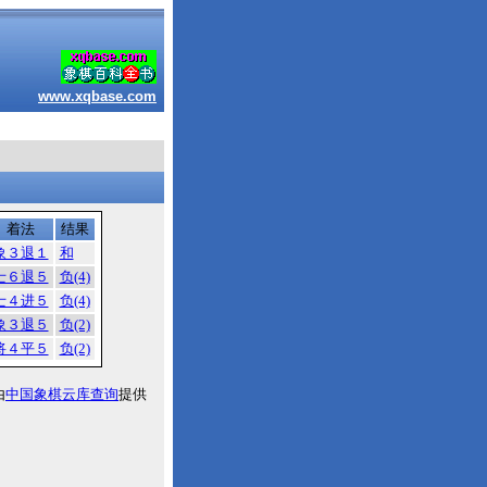
www.xqbase.com
着法
结果
象３退１
和
士６退５
负(4)
士４进５
负(4)
象３退５
负(2)
将４平５
负(2)
由
中国象棋云库查询
提供