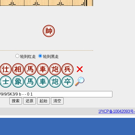
轮到红走
轮到黑走
沪
ICP
备
10042093
号