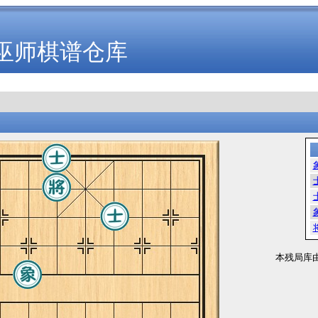
巫师棋谱仓库
本残局库