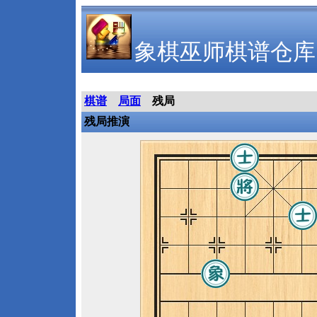
象棋巫师棋谱仓库
棋谱
局面
残局
残局推演