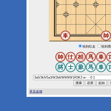
轮到红走
轮到黑
意见反馈