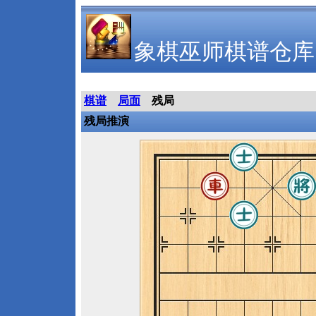
象棋巫师棋谱仓库
棋谱
局面
残局
残局推演