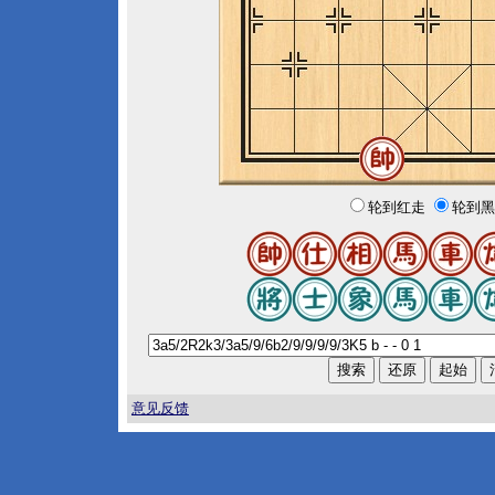
轮到红走
轮到黑
意见反馈