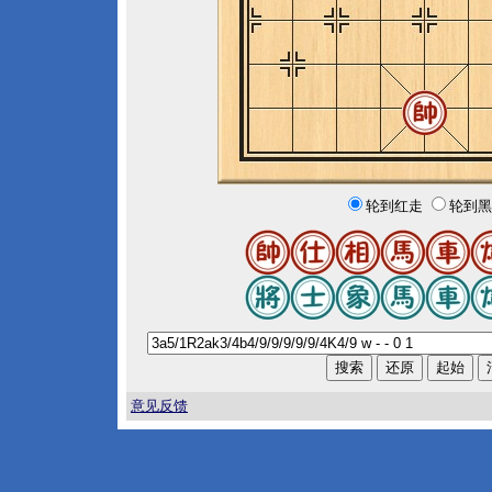
轮到红走
轮到黑
意见反馈