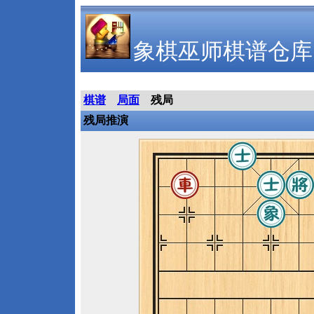
象棋巫师棋谱仓库
棋谱
局面
残局
残局推演