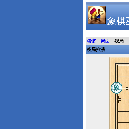
象棋
棋谱
局面
残局
残局推演