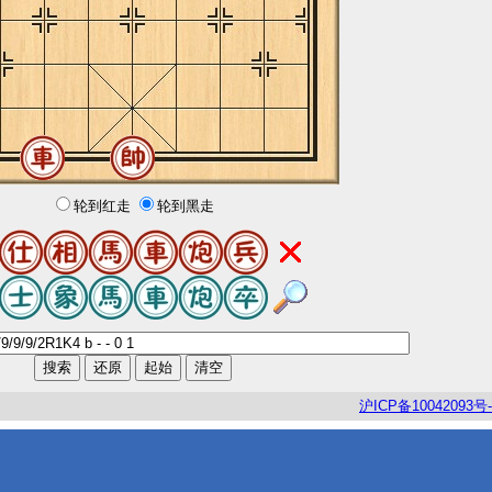
轮到红走
轮到黑走
沪
ICP
备
10042093
号