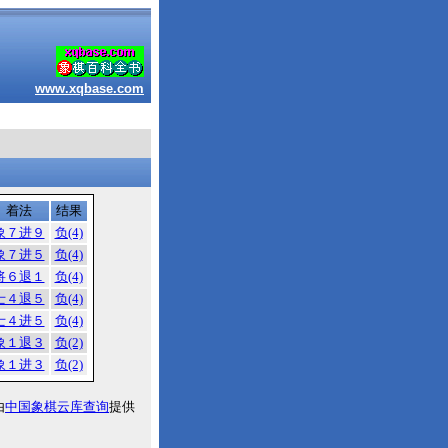
www.xqbase.com
着法
结果
象７进９
负(4)
象７进５
负(4)
将６退１
负(4)
士４退５
负(4)
士４进５
负(4)
象１退３
负(2)
象１进３
负(2)
由
中国象棋云库查询
提供