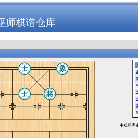
巫师棋谱仓库
本残局库