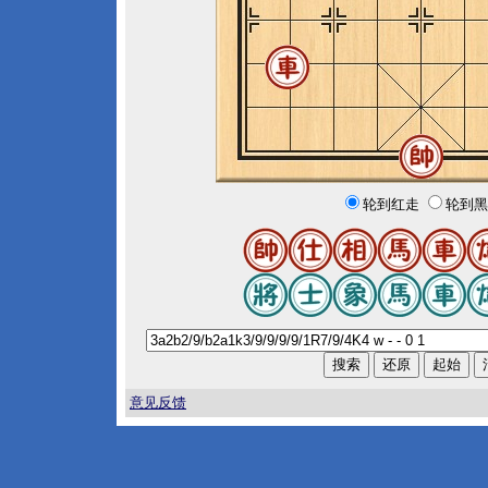
轮到红走
轮到黑
意见反馈