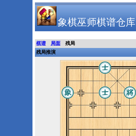
象棋巫师棋谱仓库
棋谱
局面
残局
残局推演