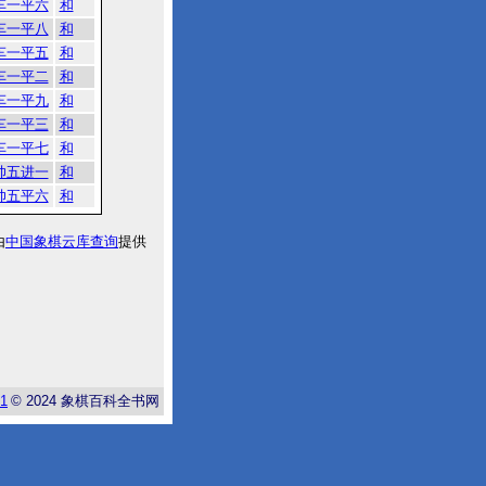
车一平六
和
车一平八
和
车一平五
和
车一平二
和
车一平九
和
车一平三
和
车一平七
和
帅五进一
和
帅五平六
和
由
中国象棋云库查询
提供
-1
© 2024
象棋百科全书网