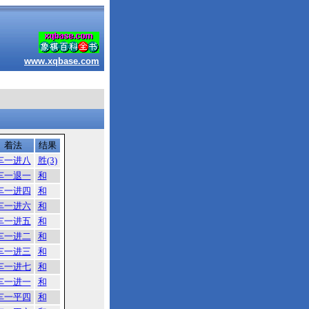
www.xqbase.com
着法
结果
车一进八
胜(3)
车一退一
和
车一进四
和
车一进六
和
车一进五
和
车一进二
和
车一进三
和
车一进七
和
车一进一
和
车一平四
和