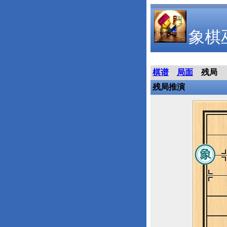
象棋
棋谱
局面
残局
残局推演