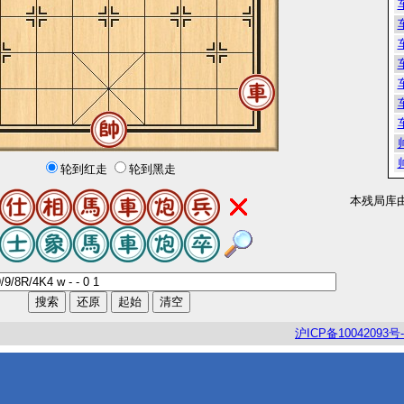
轮到红走
轮到黑走
本残局库
沪
ICP
备
10042093
号