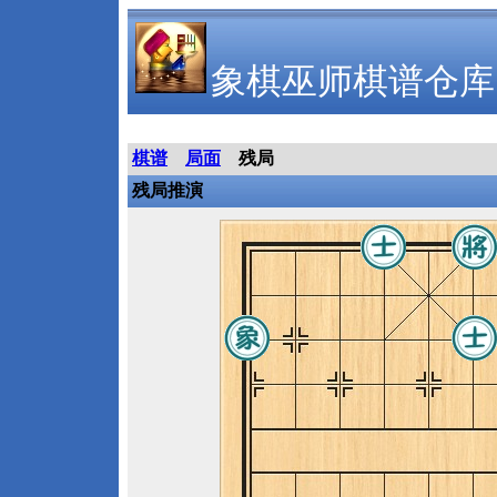
象棋巫师棋谱仓库
棋谱
局面
残局
残局推演