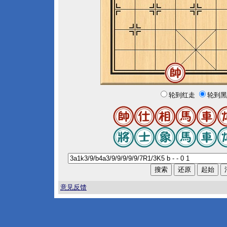
轮到红走
轮到黑
意见反馈