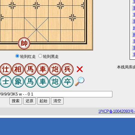
轮到红走
轮到黑走
本残局库
沪
ICP
备
10042093
号