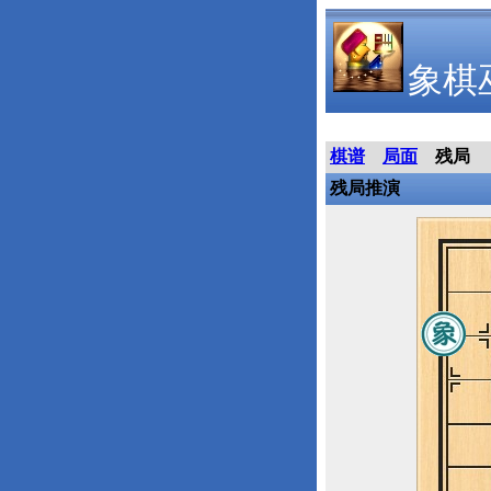
象棋
棋谱
局面
残局
残局推演