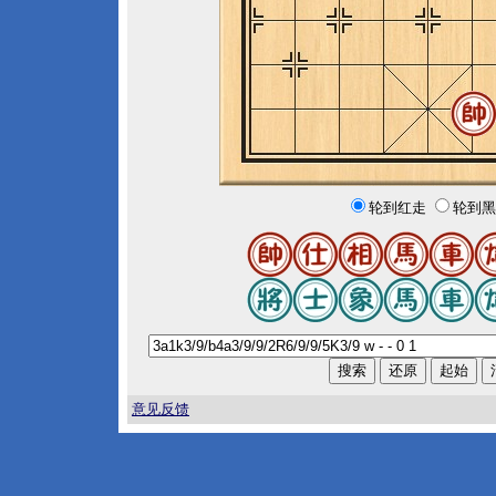
轮到红走
轮到黑
意见反馈