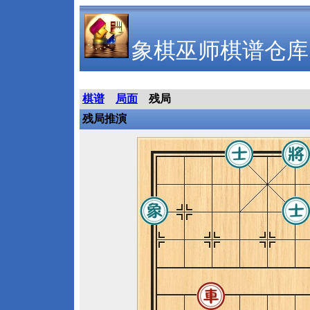
象棋巫师棋谱仓库
棋谱
局面
残局
残局推演