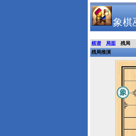
象棋
棋谱
局面
残局
残局推演