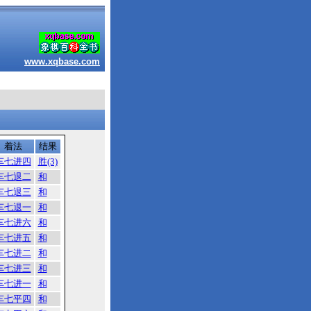
www.xqbase.com
着法
结果
车七进四
胜(3)
车七退二
和
车七退三
和
车七退一
和
车七进六
和
车七进五
和
车七进二
和
车七进三
和
车七进一
和
车七平四
和