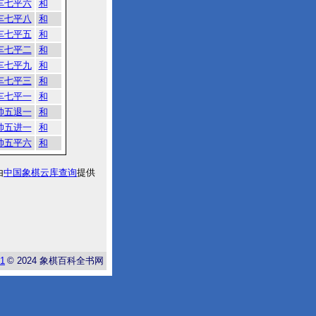
车七平六
和
车七平八
和
车七平五
和
车七平二
和
车七平九
和
车七平三
和
车七平一
和
帅五退一
和
帅五进一
和
帅五平六
和
由
中国象棋云库查询
提供
-1
© 2024
象棋百科全书网