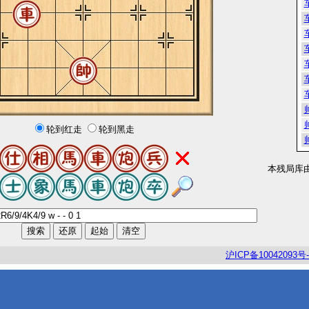
轮到红走
轮到黑走
本残局库
沪
ICP
备
10042093
号