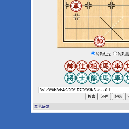
轮到红走
轮到黑
意见反馈