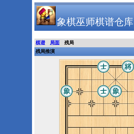
象棋巫师棋谱仓库
棋谱
局面
残局
残局推演