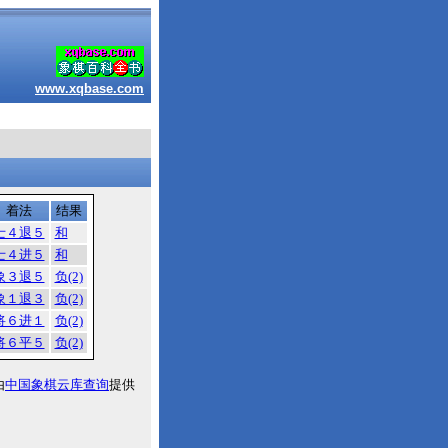
www.xqbase.com
着法
结果
士４退５
和
士４进５
和
象３退５
负(2)
象１退３
负(2)
将６进１
负(2)
将６平５
负(2)
由
中国象棋云库查询
提供