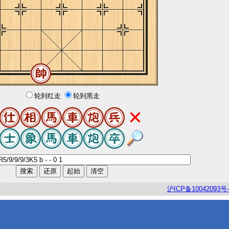
轮到红走
轮到黑走
沪
ICP
备
10042093
号