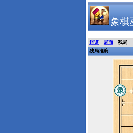
象棋
棋谱
局面
残局
残局推演