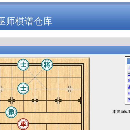
巫师棋谱仓库
本残局库