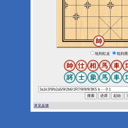
轮到红走
轮到黑
意见反馈