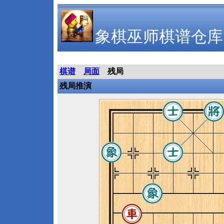
象棋巫师棋谱仓库
棋谱
局面
残局
残局推演