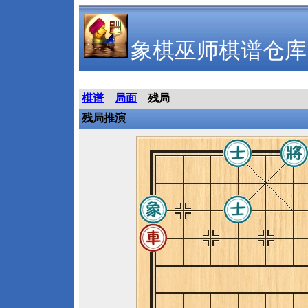
象棋巫师棋谱仓库
棋谱
局面
残局
残局推演