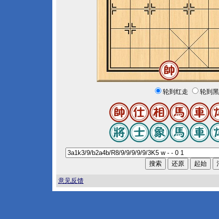
轮到红走
轮到黑
意见反馈