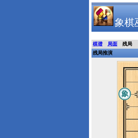
象棋
棋谱
局面
残局
残局推演