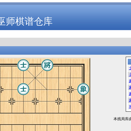
巫师棋谱仓库
本残局库