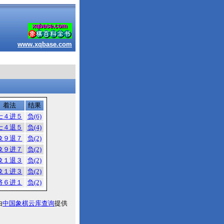
www.xqbase.com
着法
结果
士４进５
负(6)
士４退５
负(4)
象９退７
负(2)
象９进７
负(2)
象１退３
负(2)
象１进３
负(2)
将６进１
负(2)
由
中国象棋云库查询
提供