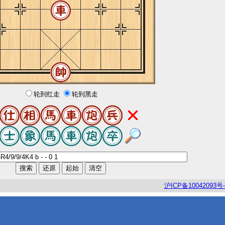
轮到红走
轮到黑走
沪
ICP
备
10042093
号