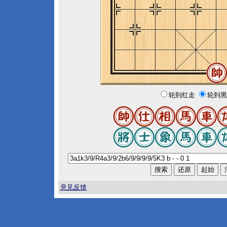
轮到红走
轮到黑
意见反馈