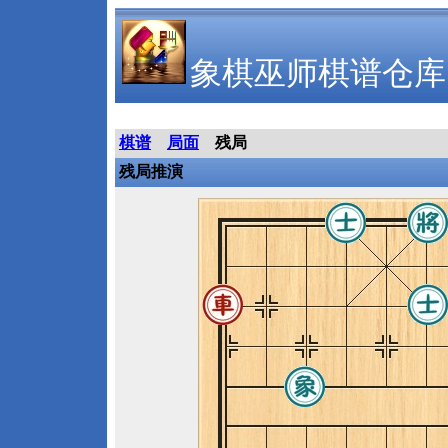
象棋巫师棋谱仓库
棋谱
局面
残局
残局推演